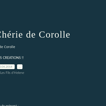
hérie de Corolle
de Corolle
S CREATIONS !!
0.04.2018
…
 Les Fils d'Helene
e du prénom) :