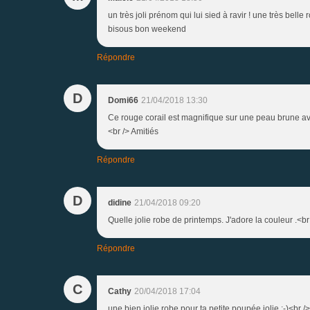
un très joli prénom qui lui sied à ravir ! une très bell
bisous bon weekend
Répondre
D
Domi66
21/04/2018 13:30
Ce rouge corail est magnifique sur une peau brune ave
<br /> Amitiés
Répondre
D
didine
21/04/2018 09:20
Quelle jolie robe de printemps. J'adore la couleur .<b
Répondre
C
Cathy
20/04/2018 17:04
une bien jolie robe pour ta petite poupée jolie ;-)<br /