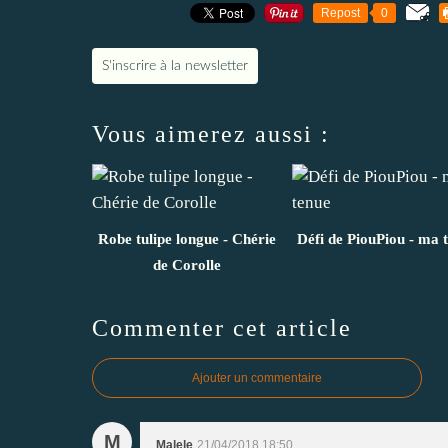
Repost
0
S'inscrire à la newsletter
Vous aimerez aussi :
Robe tulipe longue - Chérie
Défi de PiouPiou - ma 
de Corolle
Commenter cet article
Ajouter un commentaire
M
Malele
21/04/2018 18:50