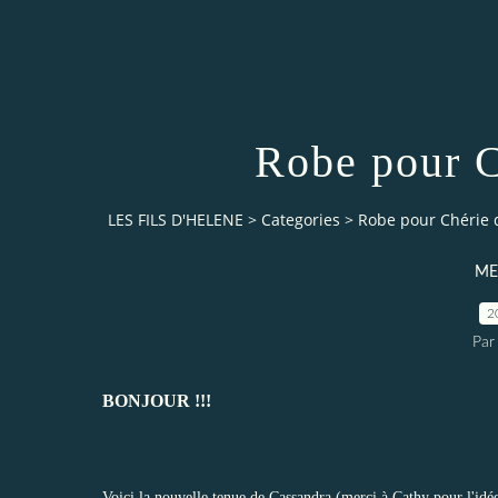
Robe pour C
LES FILS D'HELENE
>
Categories
>
Robe pour Chérie 
ME
2
Par
BONJOUR !!!
Voici la nouvelle tenue de Cassandra (merci à Cathy pour l'idé