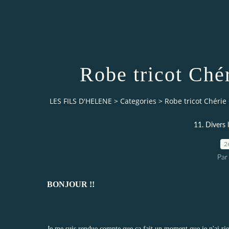
Robe tricot Chér
LES FILS D'HELENE
>
Categories
>
Robe tricot Chérie 
11. Divers 
2
Par
BONJOUR !!
Je me suis rendue compte que ça fait un moment que je n'ai rien