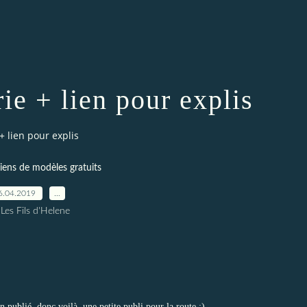
ie + lien pour explis
+ lien pour explis
liens de modèles gratuits
6.04.2019
…
 Les Fils d'Helene
 publié, donc voilà, une petite publi pour la route ;)