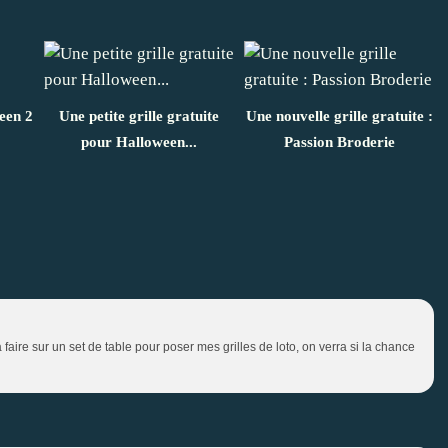
ween 2
Une petite grille gratuite
Une nouvelle grille gratuite :
pour Halloween...
Passion Broderie
a faire sur un set de table pour poser mes grilles de loto, on verra si la chance