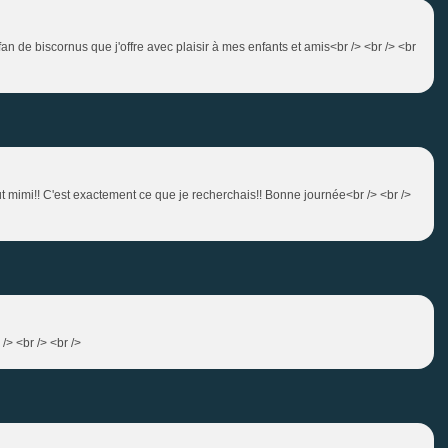
e fan de biscornus que j'offre avec plaisir à mes enfants et amis<br /> <br /> <br
out mimi!! C'est exactement ce que je recherchais!! Bonne journée<br /> <br />
/> <br /> <br />